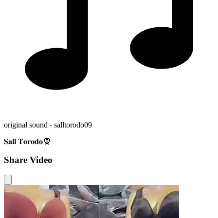
original sound - salltorodo09
𝐒𝐚𝐥𝐥 𝐓𝐨𝐫𝐨𝐝𝐨🧕
Share Video