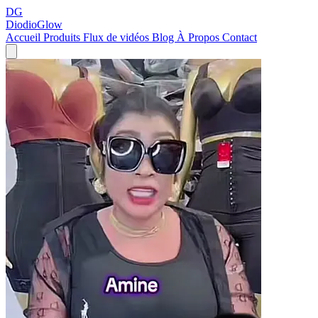
DG
DiodioGlow
Accueil
Produits
Flux de vidéos
Blog
À Propos
Contact