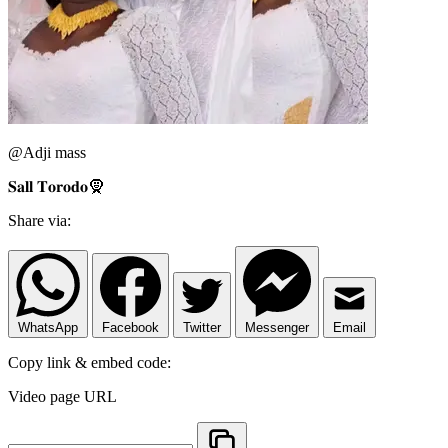
@Adji mass
𝐒𝐚𝐥𝐥 𝐓𝐨𝐫𝐨𝐝𝐨🧕
Share via:
WhatsApp
Facebook
Twitter
Messenger
Email
Copy link & embed code:
Video page URL