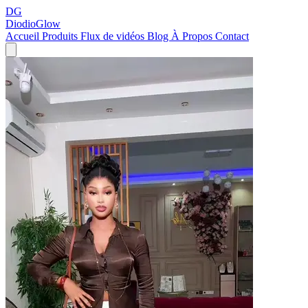
DG
DiodioGlow
Accueil
Produits
Flux de vidéos
Blog
À Propos
Contact