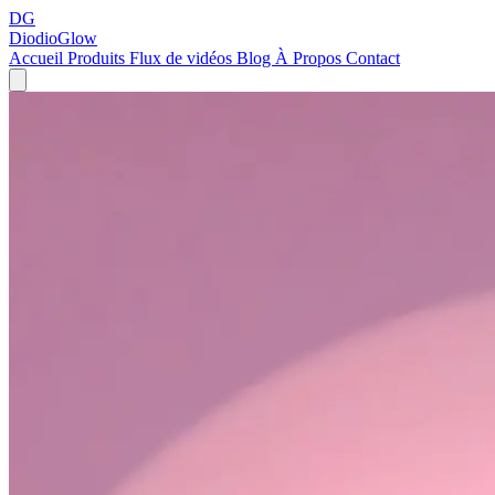
DG
DiodioGlow
Accueil
Produits
Flux de vidéos
Blog
À Propos
Contact