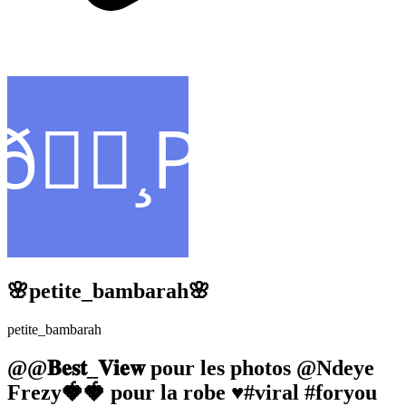
🌸petite_bambarah🌸
petite_bambarah
@@𝐁𝐞𝐬𝐭_𝐕𝐢𝐞𝐰 pour les photos @Ndeye
Frezy🍓🍓 pour la robe ♥️#viral #foryou