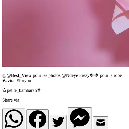
@@𝐁𝐞𝐬𝐭_𝐕𝐢𝐞𝐰 pour les photos @Ndeye Frezy🍓🍓 pour la robe
♥️#viral #foryou
🌸petite_bambarah🌸
Share via: