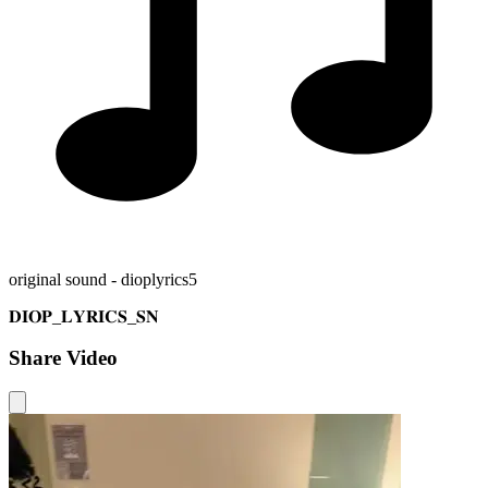
original sound - dioplyrics5
𝐃𝐈𝐎𝐏_𝐋𝐘𝐑𝐈𝐂𝐒_𝐒𝐍
Share Video