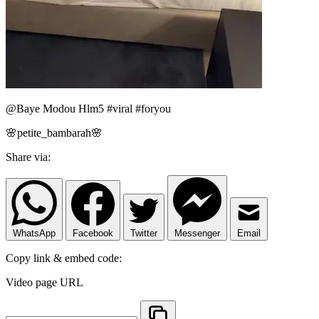
@Baye Modou Hlm5 #viral #foryou
🌸petite_bambarah🌸
Share via:
WhatsApp
Facebook
Twitter
Messenger
Email
Copy link & embed code:
Video page URL