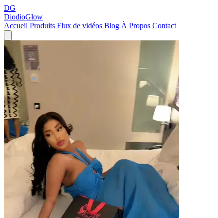
DG
DiodioGlow
Accueil
Produits
Flux de vidéos
Blog
À Propos
Contact