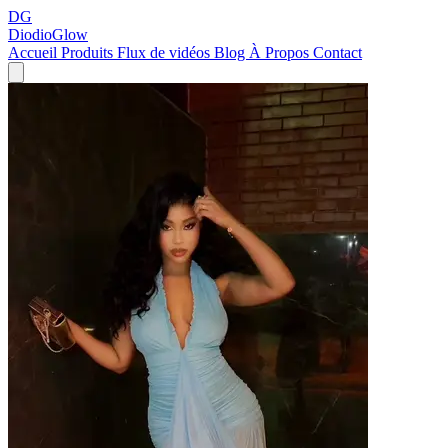
DG
DiodioGlow
Accueil
Produits
Flux de vidéos
Blog
À Propos
Contact