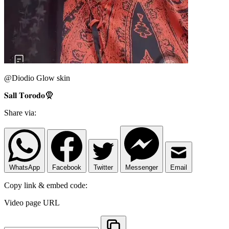
@Diodio Glow skin
𝐒𝐚𝐥𝐥 𝐓𝐨𝐫𝐨𝐝𝐨🧕
Share via:
WhatsApp
Facebook
Twitter
Messenger
Email
Copy link & embed code:
Video page URL