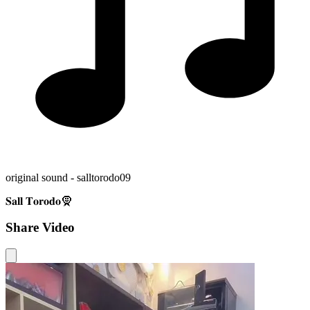
original sound - salltorodo09
𝐒𝐚𝐥𝐥 𝐓𝐨𝐫𝐨𝐝𝐨🧕
Share Video