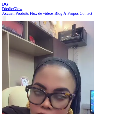
DG
DiodioGlow
Accueil
Produits
Flux de vidéos
Blog
À Propos
Contact