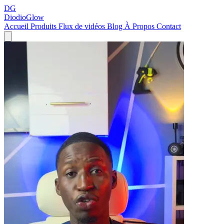
DG
DiodioGlow
Accueil
Produits
Flux de vidéos
Blog
À Propos
Contact