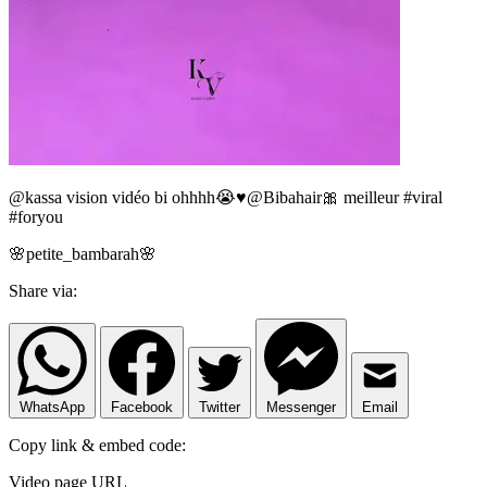
@kassa vision vidéo bi ohhhh😭♥️@Bibahair🎀 meilleur #viral
#foryou
🌸petite_bambarah🌸
Share via:
WhatsApp
Facebook
Twitter
Messenger
Email
Copy link & embed code:
Video page URL