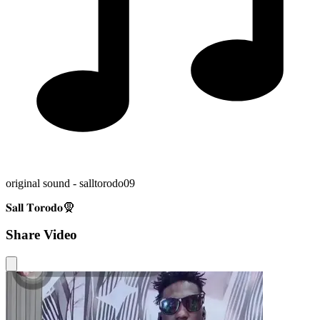
original sound - salltorodo09
𝐒𝐚𝐥𝐥 𝐓𝐨𝐫𝐨𝐝𝐨🧕
Share Video