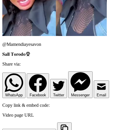
@Mamendiayesavon
𝐒𝐚𝐥𝐥 𝐓𝐨𝐫𝐨𝐝𝐨🧕
Share via:
WhatsApp
Facebook
Twitter
Messenger
Email
Copy link & embed code:
Video page URL