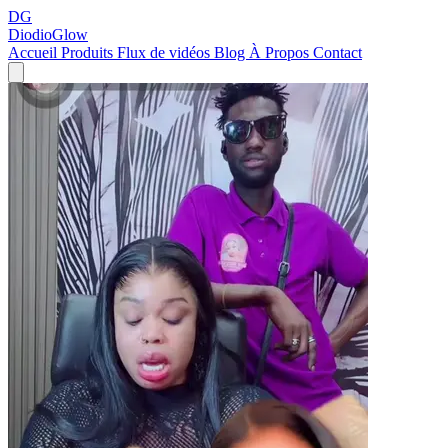
DG
DiodioGlow
Accueil
Produits
Flux de vidéos
Blog
À Propos
Contact