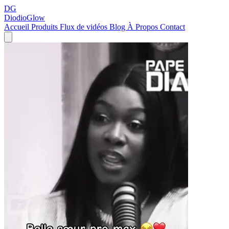
DG
DiodioGlow
Accueil
Produits
Flux de vidéos
Blog
À Propos
Contact