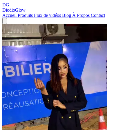
DG
DiodioGlow
Accueil
Produits
Flux de vidéos
Blog
À Propos
Contact