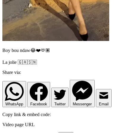
Boy bou ndaw😂❤️🫶🏽
La jolie 🇬🇦🇸🇳
Share via:
WhatsApp
Facebook
Twitter
Messenger
Email
Copy link & embed code:
Video page URL