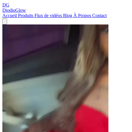
DG
DiodioGlow
Accueil
Produits
Flux de vidéos
Blog
À Propos
Contact