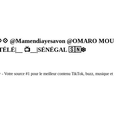
 Jaay💠💠 @Mamendiayesavon @OMARO MOU
TÉLÉ|__ 📺__|SÉNÉGAL 🇸🇳❄️
 - Votre source #1 pour le meilleur contenu TikTok, buzz, musique et