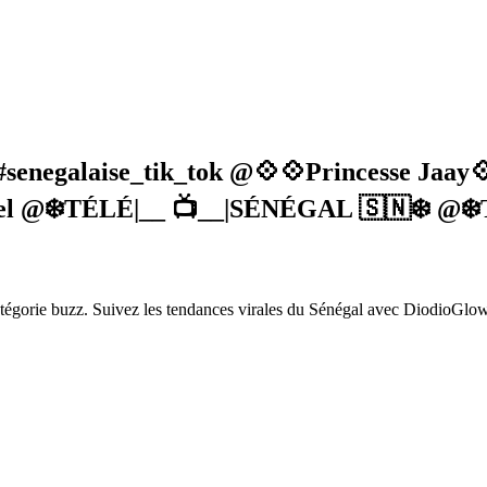
eo #senegalaise_tik_tok @💠💠Princesse
l @❄️TÉLÉ|__ 📺__|SÉNÉGAL 🇸🇳❄️ @❄️
tégorie buzz. Suivez les tendances virales du Sénégal avec DiodioGlow