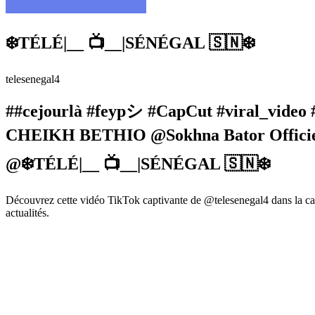
❄️TÉLÉ|__ 📺__|SÉNÉGAL 🇸🇳❄️
telesenegal4
##cejourlà #feypシ #CapCut #viral_vid
CHEIKH BETHIO @Sokhna Bator Officie
@❄️TÉLÉ|__ 📺__|SÉNÉGAL 🇸🇳❄️
Découvrez cette vidéo TikTok captivante de @telesenegal4 dans la ca
actualités.