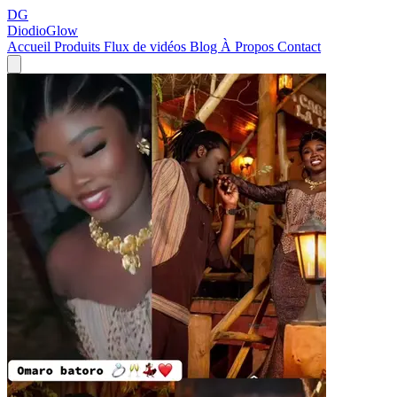
DG
DiodioGlow
Accueil
Produits
Flux de vidéos
Blog
À Propos
Contact