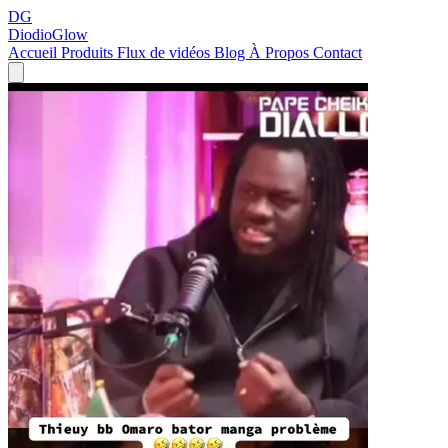
DG
DiodioGlow
Accueil
Produits
Flux de vidéos
Blog
À Propos
Contact