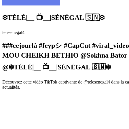
❄️TÉLÉ|__ 📺__|SÉNÉGAL 🇸🇳❄️
telesenegal4
###cejourlà #feypシ #CapCut #viral_vid
MOU CHEIKH BETHIO @Sokhna Bator Of
@❄️TÉLÉ|__ 📺__|SÉNÉGAL 🇸🇳❄️
Découvrez cette vidéo TikTok captivante de @telesenegal4 dans la ca
actualités.