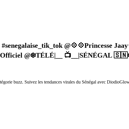
eo #senegalaise_tik_tok @💠💠Princesse
ficiel @❄️TÉLÉ|__ 📺__|SÉNÉGAL 🇸🇳❄
tégorie buzz. Suivez les tendances virales du Sénégal avec DiodioGlow