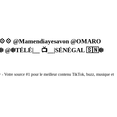
 Jaay💠💠 @Mamendiayesavon @OMARO
️ @❄️TÉLÉ|__ 📺__|SÉNÉGAL 🇸🇳❄️
 - Votre source #1 pour le meilleur contenu TikTok, buzz, musique et