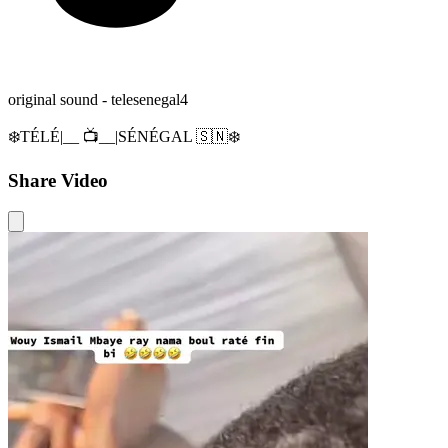
original sound - telesenegal4
❄️TÉLÉ|__ 📺__|SÉNÉGAL 🇸🇳❄️
Share Video