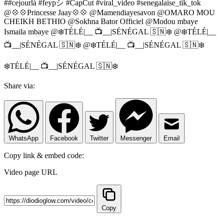
##cejourlà #feypシ #CapCut #viral_video #senegalaise_tik_tok
@💠💠Princesse Jaay💠💠 @Mamendiayesavon @OMARO MOU
CHEIKH BETHIO @Sokhna Bator Officiel @Modou mbaye
Ismaila mbaye @❄️TÉLÉ|__ 📺__|SÉNÉGAL 🇸🇳❄️ @❄️TÉLÉ|__
📺__|SÉNÉGAL 🇸🇳❄️ @❄️TÉLÉ|__ 📺__|SÉNÉGAL 🇸🇳❄️
❄️TÉLÉ|__ 📺__|SÉNÉGAL 🇸🇳❄️
Share via:
WhatsApp
Facebook
Twitter
Messenger
Email
Copy link & embed code:
Video page URL
Copy