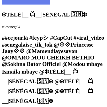
❄️TÉLÉ|__ 📺__|SÉNÉGAL 🇸🇳❄️
telesenegal4
##cejourlà #feypシ #CapCut #viral_video
#senegalaise_tik_tok @💠💠Princesse
Jaay💠💠 @Mamendiayesavon
@OMARO MOU CHEIKH BETHIO
@Sokhna Bator Officiel @Modou mbaye
Ismaila mbaye @❄️TÉLÉ|__ 📺
__|SÉNÉGAL 🇸🇳❄️ @❄️TÉLÉ|__ 📺
__|SÉNÉGAL 🇸🇳❄️ @❄️TÉLÉ|__ 📺
__|SÉNÉGAL 🇸🇳❄️