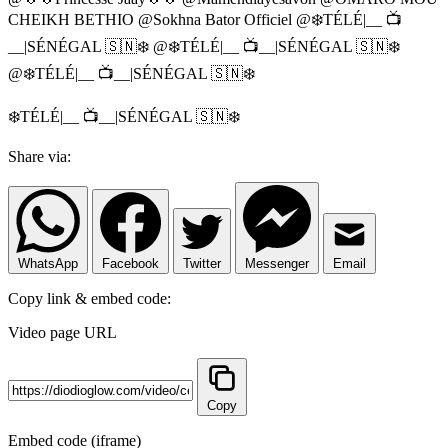
CHEIKH BETHIO @Sokhna Bator Officiel @❄️TÉLÉ|__ 📺
__|SÉNÉGAL 🇸🇳❄️ @❄️TÉLÉ|__ 📺__|SÉNÉGAL 🇸🇳❄️
@❄️TÉLÉ|__ 📺__|SÉNÉGAL 🇸🇳❄️
❄️TÉLÉ|__ 📺__|SÉNÉGAL 🇸🇳❄️
Share via:
WhatsApp
Facebook
Twitter
Messenger
Email
Copy link & embed code:
Video page URL
Copy
Embed code (iframe)