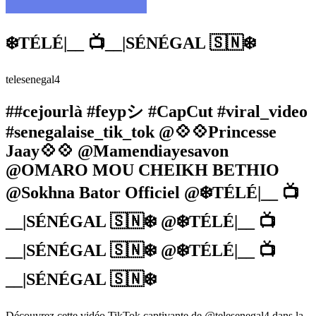
❄️TÉLÉ|__ 📺__|SÉNÉGAL 🇸🇳❄️
telesenegal4
##cejourlà #feypシ #CapCut #viral_video
#senegalaise_tik_tok @💠💠Princesse
Jaay💠💠 @Mamendiayesavon
@OMARO MOU CHEIKH BETHIO
@Sokhna Bator Officiel @❄️TÉLÉ|__ 📺
__|SÉNÉGAL 🇸🇳❄️ @❄️TÉLÉ|__ 📺
__|SÉNÉGAL 🇸🇳❄️ @❄️TÉLÉ|__ 📺
__|SÉNÉGAL 🇸🇳❄️
Découvrez cette vidéo TikTok captivante de @telesenegal4 dans la