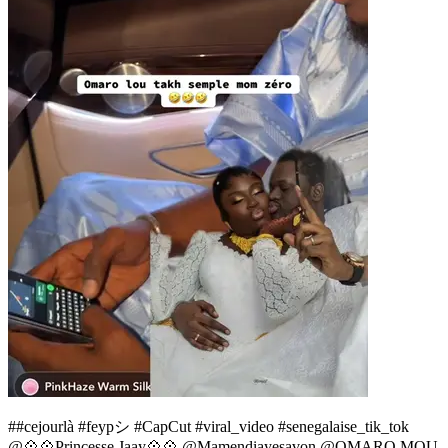
##cejourlà #feypシ #CapCut #viral_video #senegalaise_tik_tok
@💠💠Princesse Jaay💠💠 @Mamendiayesavon @OMARO MOU