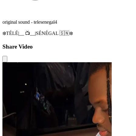
original sound - telesenegal4
❄️TÉLÉ|__ 📺__|SÉNÉGAL 🇸🇳❄️
Share Video