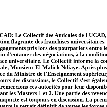
CAD: Le Collectif des Amicales de l'UCAD, 
tion flagrante des franchises universitaires
agements pris lors des pourparlers entre le C
in d'entamer des négociations, à la condition
pace universitaire. Le Collectif informe la c
nale, Monsieur El Malick Ndiaye. Après plusi
ence du Ministre de l'Enseignement supérie
urs des discussions, le Collectif s'est égal
ercions ces autorités pour leur disponibili
ant les Masters 1 et 2. Une partie des reven
ajorité est toujours en discussion. La premi
ure le retrait définitif de toutes les forces 