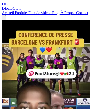
DG
DiodioGlow
Accueil
Produits
Flux de vidéos
Blog
À Propos
Contact