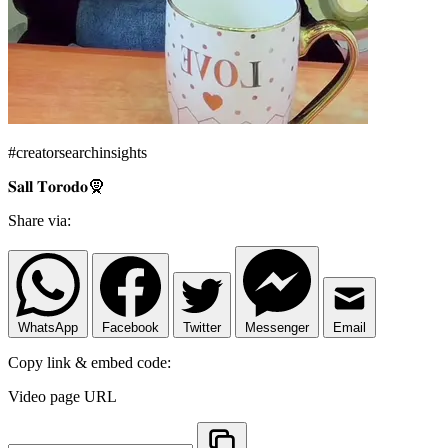
#creatorsearchinsights
𝐒𝐚𝐥𝐥 𝐓𝐨𝐫𝐨𝐝𝐨🧕
Share via:
WhatsApp
Facebook
Twitter
Messenger
Email
Copy link & embed code:
Video page URL