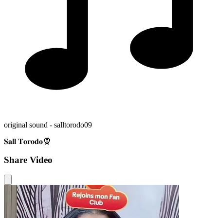
original sound - salltorodo09
𝐒𝐚𝐥𝐥 𝐓𝐨𝐫𝐨𝐝𝐨🧕
Share Video