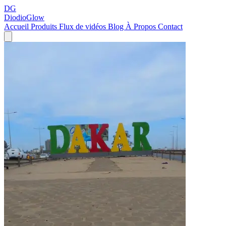
DG
DiodioGlow
Accueil
Produits
Flux de vidéos
Blog
À Propos
Contact