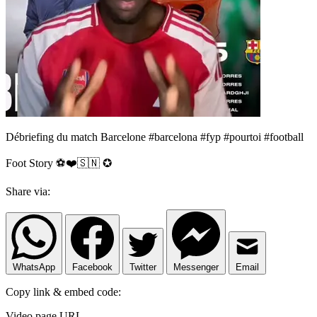
Débriefing du match Barcelone #barcelona #fyp #pourtoi #football
Foot Story ⚽️❤️🇸🇳 ✪
Share via:
WhatsApp
Facebook
Twitter
Messenger
Email
Copy link & embed code:
Video page URL