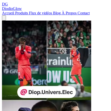
DG
DiodioGlow
Accueil
Produits
Flux de vidéos
Blog
À Propos
Contact