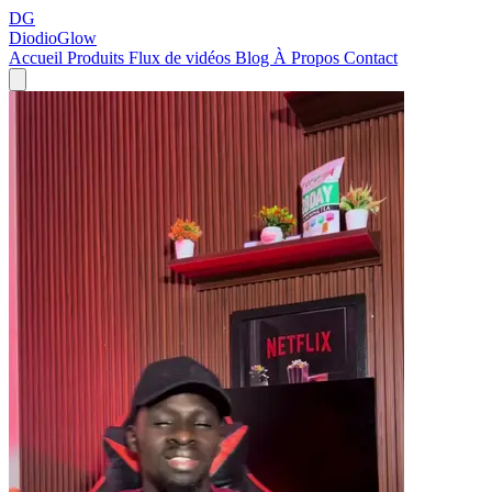
DG
DiodioGlow
Accueil
Produits
Flux de vidéos
Blog
À Propos
Contact