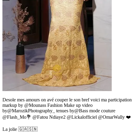
Desole mes amours on avé couper le son bref voici ma participation
markup by @Mounass Fashion Make up video
by@MarozikPhotography_ tenues by@Bass mode couture
@Flash_Mo💐 @Fatou Ndiaye2 @Lickalofficiel @OmarWally ❤️
La jolie 🇬🇦🇸🇳