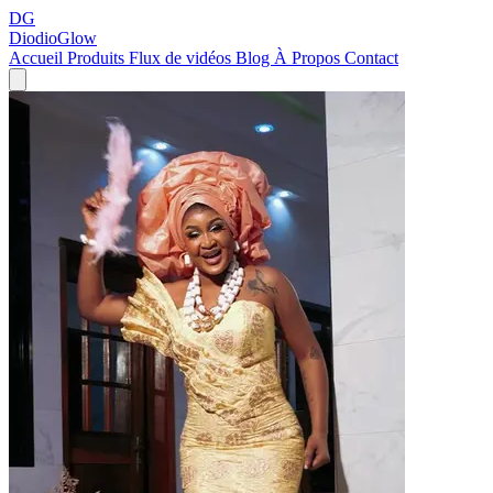
DG
DiodioGlow
Accueil
Produits
Flux de vidéos
Blog
À Propos
Contact