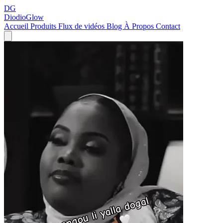
DG
DiodioGlow
Accueil
Produits
Flux de vidéos
Blog
À Propos
Contact