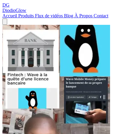
DG
DiodioGlow
Accueil
Produits
Flux de vidéos
Blog
À Propos
Contact