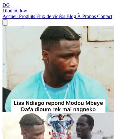
DG
DiodioGlow
Accueil
Produits
Flux de vidéos
Blog
À Propos
Contact