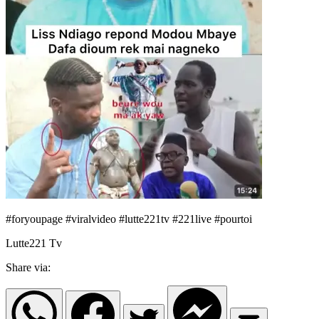
#foryoupage #viralvideo #lutte221tv #221live #pourtoi
Lutte221 Tv
Share via: