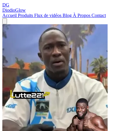
DG
DiodioGlow
Accueil
Produits
Flux de vidéos
Blog
À Propos
Contact