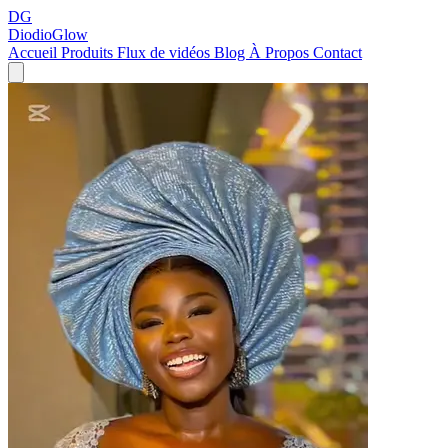
DG
DiodioGlow
Accueil
Produits
Flux de vidéos
Blog
À Propos
Contact