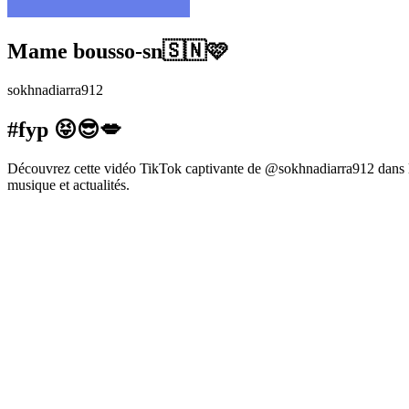
Mame bousso-sn🇸🇳🩷
sokhnadiarra912
#fyp 😝😎💋
Découvrez cette vidéo TikTok captivante de @sokhnadiarra912 dans la
musique et actualités.