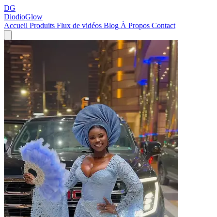
DG
DiodioGlow
Accueil
Produits
Flux de vidéos
Blog
À Propos
Contact