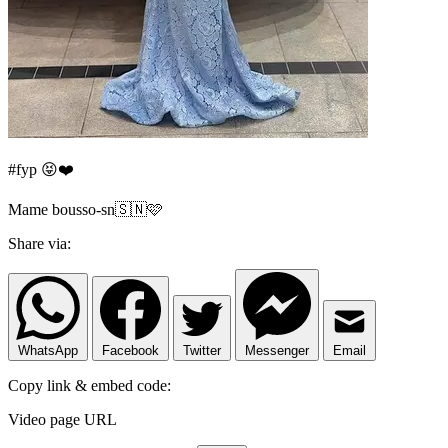
#fyp 😝❤️
Mame bousso-sn🇸🇳🩷
Share via:
WhatsApp
Facebook
Twitter
Messenger
Email
Copy link & embed code:
Video page URL