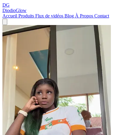
DG
DiodioGlow
Accueil
Produits
Flux de vidéos
Blog
À Propos
Contact