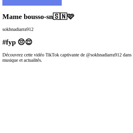
Mame bousso-sn🇸🇳🩷
sokhnadiarra912
#fyp 😔😌
Découvrez cette vidéo TikTok captivante de @sokhnadiarra912 dans la
musique et actualités.