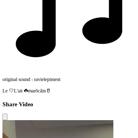
original sound - ravielepiment
Le 🤍L'ait ☘️marõcåin🥛
Share Video