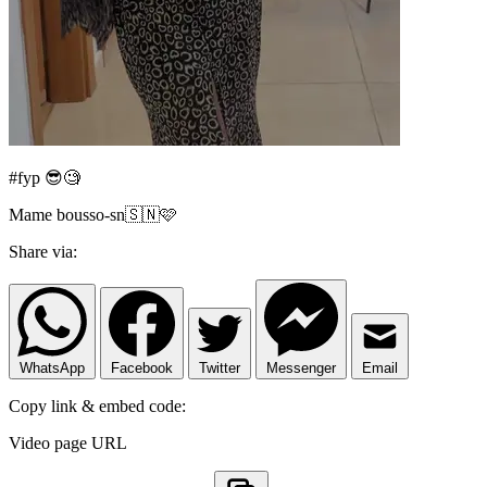
#fyp 😎🧐
Mame bousso-sn🇸🇳🩷
Share via:
WhatsApp
Facebook
Twitter
Messenger
Email
Copy link & embed code:
Video page URL