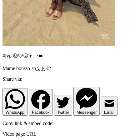
#fyp 😝🩷😛👩‍🦯‍➡️
Mame bousso-sn🇸🇳🩷
Share via:
WhatsApp
Facebook
Twitter
Messenger
Email
Copy link & embed code:
Video page URL