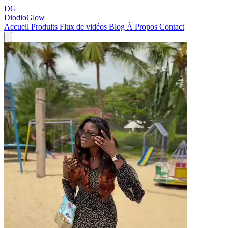
DG
DiodioGlow
Accueil
Produits
Flux de vidéos
Blog
À Propos
Contact