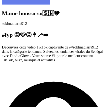
Mame bousso-sn🇸🇳🩷
sokhnadiarra912
#fyp 😝🩷😛👩‍🦯‍➡️
Découvrez cette vidéo TikTok captivante de @sokhnadiarra912
dans la catégorie tendance. Suivez les tendances virales du Sénégal
avec DiodioGlow - Votre source #1 pour le meilleur contenu
TikTok, buzz, musique et actualités.