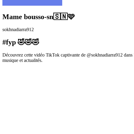
Mame bousso-sn🇸🇳🩷
sokhnadiarra912
#fyp 🤣🤣🤣
Découvrez cette vidéo TikTok captivante de @sokhnadiarra912 dans la
musique et actualités.