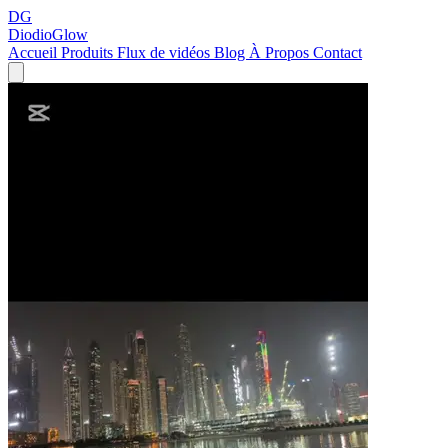
DG
DiodioGlow
Accueil
Produits
Flux de vidéos
Blog
À Propos
Contact