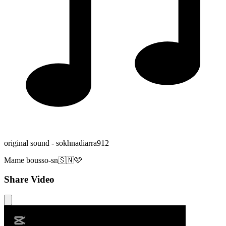
original sound - sokhnadiarra912
Mame bousso-sn🇸🇳🩷
Share Video