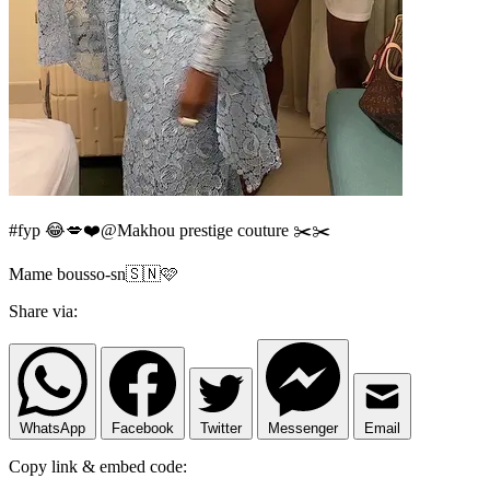
#fyp 😂💋❤️@Makhou prestige couture ✂️✂️
Mame bousso-sn🇸🇳🩷
Share via:
WhatsApp
Facebook
Twitter
Messenger
Email
Copy link & embed code: