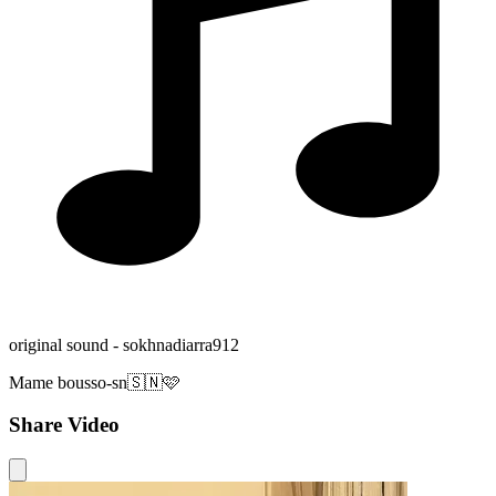
original sound - sokhnadiarra912
Mame bousso-sn🇸🇳🩷
Share Video