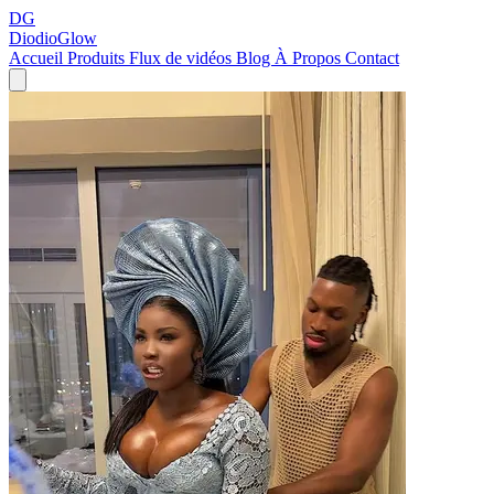
DG
DiodioGlow
Accueil
Produits
Flux de vidéos
Blog
À Propos
Contact