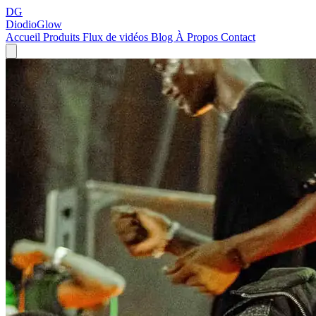
DG
DiodioGlow
Accueil
Produits
Flux de vidéos
Blog
À Propos
Contact