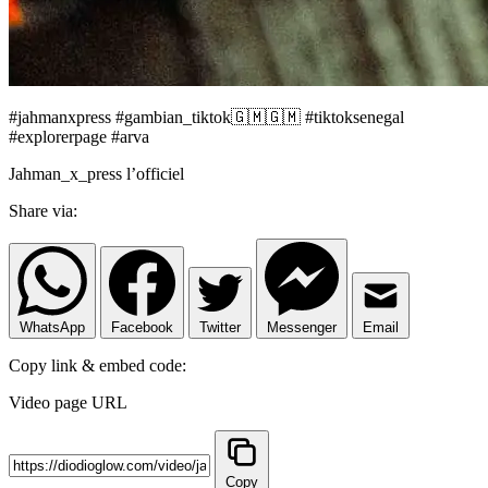
#jahmanxpress #gambian_tiktok🇬🇲🇬🇲 #tiktoksenegal
#explorerpage #arva
Jahman_x_press l’officiel
Share via:
WhatsApp
Facebook
Twitter
Messenger
Email
Copy link & embed code:
Video page URL
Copy