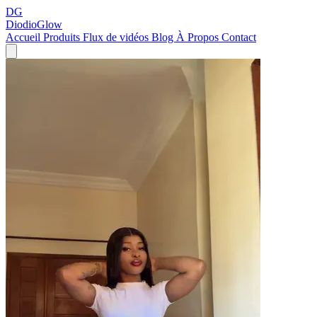
DG
DiodioGlow
Accueil
Produits
Flux de vidéos
Blog
À Propos
Contact