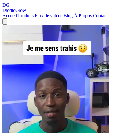
DG
DiodioGlow
Accueil
Produits
Flux de vidéos
Blog
À Propos
Contact