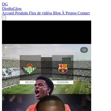
DG
DiodioGlow
Accueil
Produits
Flux de vidéos
Blog
À Propos
Contact