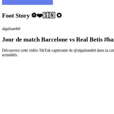
Foot Story ⚽️❤️🇸🇳 ✪
algafsamb0
Jour de match Barcelone vs Real Betis #ba
Découvrez cette vidéo TikTok captivante de @algafsamb0 dans la caté
actualités.