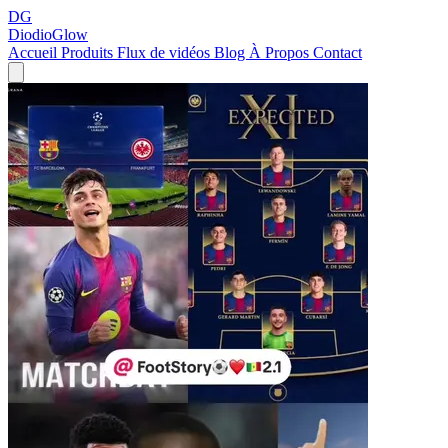
DG
DiodioGlow
Accueil
Produits
Flux de vidéos
Blog
À Propos
Contact