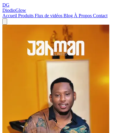
DG
DiodioGlow
Accueil
Produits
Flux de vidéos
Blog
À Propos
Contact