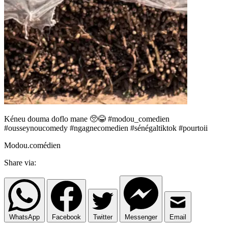
Kéneu douma doflo mane 🥺😂 #modou_comedien
#ousseynoucomedy #ngagnecomedien #sénégaltiktok #pourtoii
Modou.comédien
Share via:
WhatsApp
Facebook
Twitter
Messenger
Email