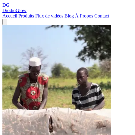
DG
DiodioGlow
Accueil
Produits
Flux de vidéos
Blog
À Propos
Contact