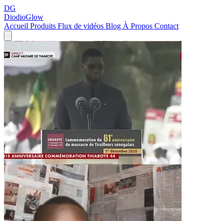
DG
DiodioGlow
Accueil
Produits
Flux de vidéos
Blog
À Propos
Contact