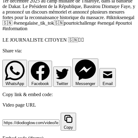
1er décembre 2025 au camp militaire de Thiaroye, dans la banlieue
de Dakar. Le Président de la République, Bassirou Diomaye Faye, y
a prononcé un discours mémoriel et annoncé plusieurs mesures
fortes pour la reconnaissance historique du massacre. #tiktoksenegal
🇸🇳 #senegalaise_tik_tok🇸🇳pourtoichallenge #senegal #pourtoi
#information
LE JOURNALISTE CITOYEN 🇸🇳✊🏿
Share via:
WhatsApp
Facebook
Twitter
Messenger
Email
Copy link & embed code:
Video page URL
Copy