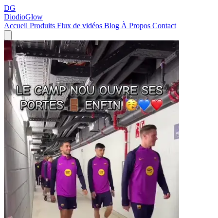
DG
DiodioGlow
Accueil
Produits
Flux de vidéos
Blog
À Propos
Contact