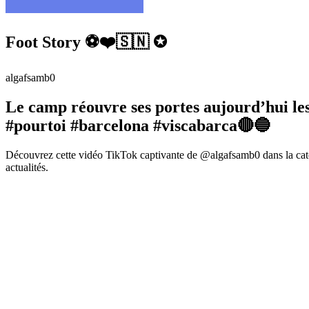
Foot Story ⚽️❤️🇸🇳 ✪
algafsamb0
Le camp réouvre ses portes aujourd’hui les 
#pourtoi #barcelona #viscabarca🔴🔵
Découvrez cette vidéo TikTok captivante de @algafsamb0 dans la caté
actualités.