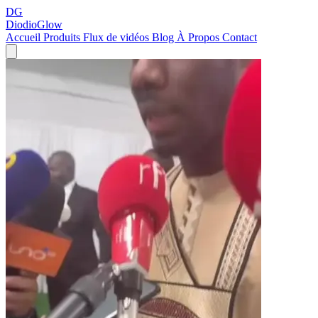
DG
DiodioGlow
Accueil
Produits
Flux de vidéos
Blog
À Propos
Contact