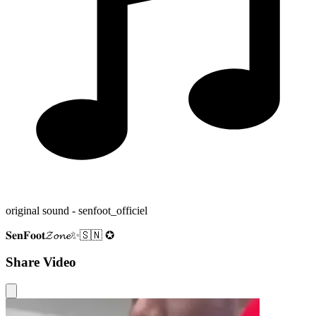
original sound - senfoot_officiel
𝐒𝐞𝐧𝐅𝐨𝐨𝐭𝓩𝓸𝓷𝓮✨🇸🇳 ✪
Share Video