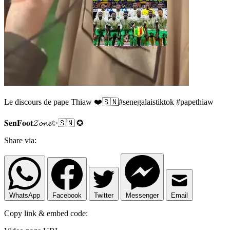
Le discours de pape Thiaw ❤️🇸🇳#senegalaistiktok #papethiaw
𝐒𝐞𝐧𝐅𝐨𝐨𝐭𝓩𝓸𝓷𝓮✨🇸🇳 ✪
Share via:
WhatsApp
Facebook
Twitter
Messenger
Email
Copy link & embed code: