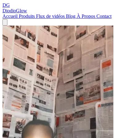
DG
DiodioGlow
Accueil
Produits
Flux de vidéos
Blog
À Propos
Contact