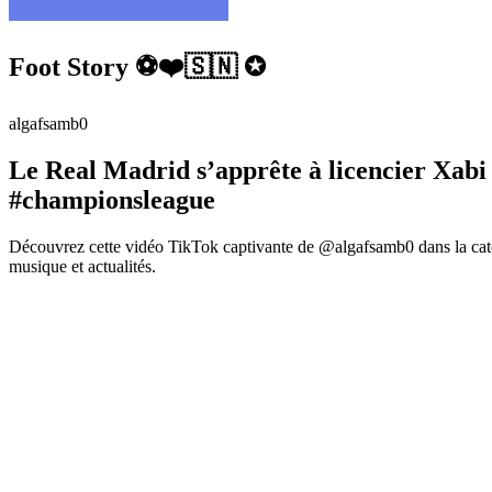
Foot Story ⚽️❤️🇸🇳 ✪
algafsamb0
Le Real Madrid s’apprête à licencier Xabi 
#championsleague
Découvrez cette vidéo TikTok captivante de @algafsamb0 dans la caté
musique et actualités.