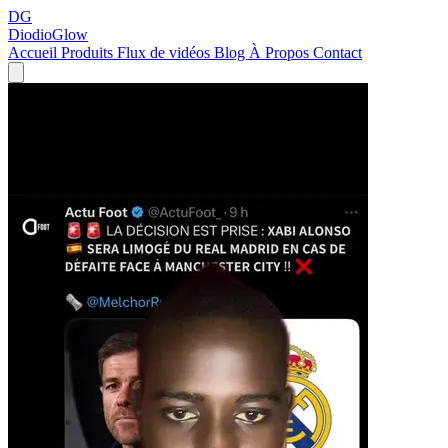
DG
DiodioGlow
Accueil
Produits
Flux de vidéos
Blog
À Propos
Contact