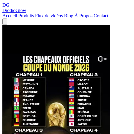
DG
DiodioGlow
Accueil
Produits
Flux de vidéos
Blog
À Propos
Contact