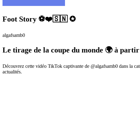
Foot Story ⚽️❤️🇸🇳 ✪
algafsamb0
Le tirage de la coupe du monde 🌍 à part
Découvrez cette vidéo TikTok captivante de @algafsamb0 dans la caté
actualités.