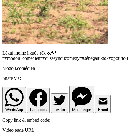
Légui mome liguéy rék 🥺😂
##modou_comedien##ousseynoucomedy##sénégaltiktok##pourtoii
Modou.comédien
Share via:
WhatsApp
Facebook
Twitter
Messenger
Email
Copy link & embed code:
Video page URL