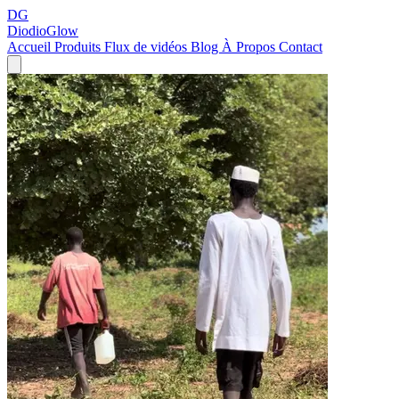
DG
DiodioGlow
Accueil
Produits
Flux de vidéos
Blog
À Propos
Contact