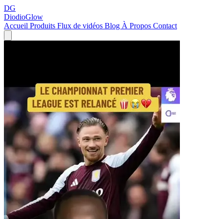
DG
DiodioGlow
Accueil
Produits
Flux de vidéos
Blog
À Propos
Contact