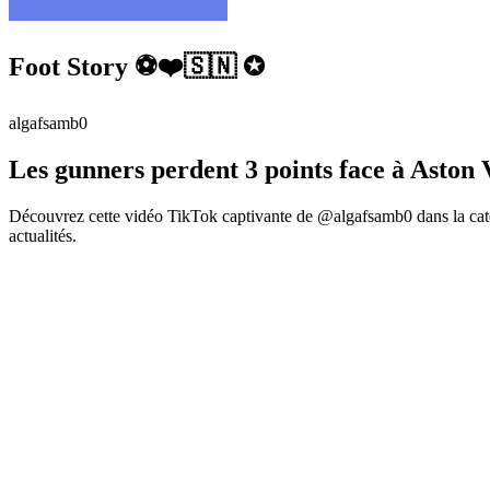
Foot Story ⚽️❤️🇸🇳 ✪
algafsamb0
Les gunners perdent 3 points face à Aston 
Découvrez cette vidéo TikTok captivante de @algafsamb0 dans la caté
actualités.